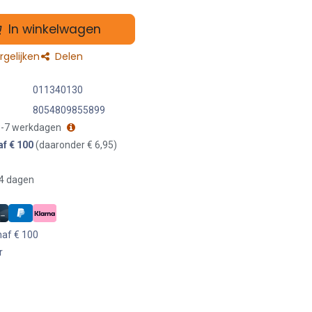
In winkelwagen
gelijken
Delen
011340130
8054809855899
 3-7 werkdagen
af € 100
(daaronder € 6,95)
14 dagen
naf € 100
r