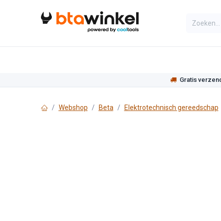
Overslaan naar inhoud
Categorieën
Assortiment
Actie
Gratis verzen
Webshop
Beta
Elektrotechnisch gereedschap