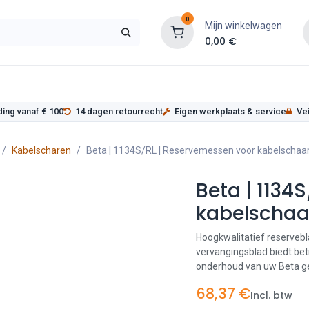
0
Mijn winkelwagen
0,00
€
s
Werkplaatsinrichting
Service
Onderde
ding vanaf € 100
14 dagen retourrecht
Eigen werkplaats & service
Vei
Kabelscharen
Beta | 1134S/RL | Reservemessen voor kabelschaa
Beta | 1134
kabelschaar
Hoogkwalitatief reservebl
vervangingsblad biedt bet
onderhoud van uw Beta g
68,37
€
Incl. btw