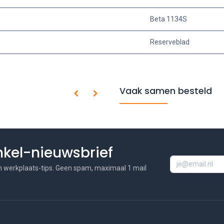
Beta 1134S
Reserveblad
Vaak samen besteld
inkel-nieuwsbrief
n werkplaats-tips. Geen spam, maximaal 1 mail