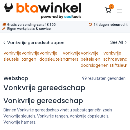
Overslaan naar inhoud
0
Gratis verzending vanaf € 100
14 dagen retourrecht
Eigen werkplaats & service
Vonkvrije gereedschappen
See All
Vonkvrije
Vonkvrije
Vonkvrije
Vonkvrije
Vonkvrije
Vonkvrije
sleutels
tangen
dopsleutels
hamers
beitels en
schroevendra
doorslagen
en stiftsleute
Webshop
99 resultaten gevonden.
Vonkvrije gereedschap
Vonkvrije gereedschap
Binnen Vonkvrije gereedschap vindt u subcategorieën zoals
Vonkvrije sleutels, Vonkvrije tangen, Vonkvrije dopsleutels,
Vonkvrije hamers.