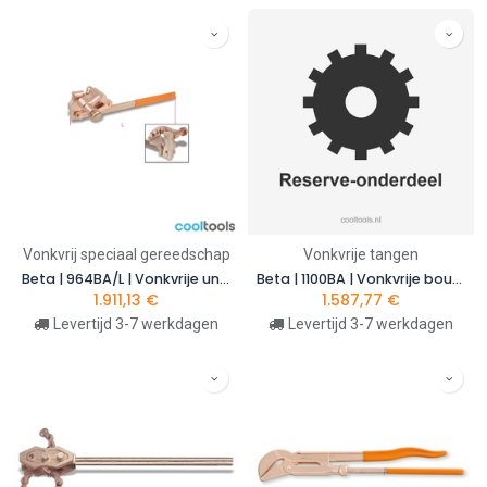
Vonkvrij speciaal gereedschap
Vonkvrije tangen
Beta | 964BA/L | Vonkvrije universele vatensleutel | 009640821
Beta | 1100BA | Vonkvrije boutenschaar | 011000860
1.911,13
€
1.587,77
€
Levertijd 3-7 werkdagen
Levertijd 3-7 werkdagen