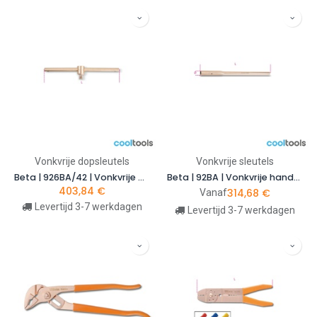
Vonkvrije dopsleutels
Vonkvrije sleutels
Beta | 926BA/42 | Vonkvrije wringstaaf met 3/4" verschuifbaar aandrijfvierkant | 009260876
Beta | 92BA | Vonkvrije handgreep voor opzetstukken 91BA, berylliumbrons
403,84
€
314,68
€
Vanaf
Levertijd 3-7 werkdagen
Levertijd 3-7 werkdagen