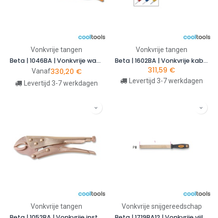
Vonkvrije tangen
Vonkvrije tangen
Beta | 1046BA | Vonkvrije waterpomptang met instelbaar scharnier
Beta | 1602BA | Vonkvrije kabelschoentang voor geisoleerde kabelschoenen, lichte uitvoering | 016020801
311,59
€
330,20
€
Vanaf
Levertijd 3-7 werkdagen
Levertijd 3-7 werkdagen
Vonkvrije tangen
Vonkvrije snijgereedschap
Beta | 1052BA | Vonkvrije instelbare griptang, halfronde bekken | 010520824
Beta | 1719BA12 | Vonkvrije vijl, 12" | 017190831