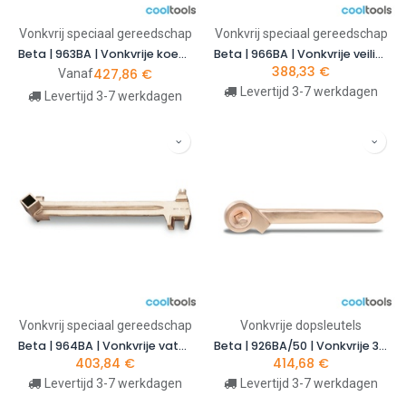
Vonkvrij speciaal gereedschap
Vonkvrij speciaal gereedschap
Beta | 963BA | Vonkvrije koevoeten met spitse en platte gebogen uiteinden
Beta | 966BA | Vonkvrije veiligheidsklepsleutel | 009660801
388,33
€
427,86
€
Vanaf
Levertijd 3-7 werkdagen
Levertijd 3-7 werkdagen
Vonkvrij speciaal gereedschap
Vonkvrije dopsleutels
Beta | 964BA | Vonkvrije vatensleutel | 009640801
Beta | 926BA/50 | Vonkvrije 3/4" doorsteek-ratel | 009260880
403,84
€
414,68
€
Levertijd 3-7 werkdagen
Levertijd 3-7 werkdagen