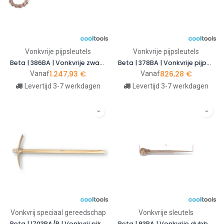
Vonkvrije pijpsleutels
Vonkvrije pijpsleutels
Beta | 386BA | Vonkvrije zware omkeerbare kettingtangen
Beta | 378BA | Vonkvrije pijpentang, Zweeds model, koper/beryllium
1.247,93
€
826,28
€
Vanaf
Vanaf
Levertijd 3-7 werkdagen
Levertijd 3-7 werkdagen
Vonkvrij speciaal gereedschap
Vonkvrije sleutels
Beta | 1703BA/P | Vonkvrij pikhouweel | 017030150
Beta | 93BA | Vonkvrije dubbele dopratelsleutel voor draadeindmoeren | 000930821