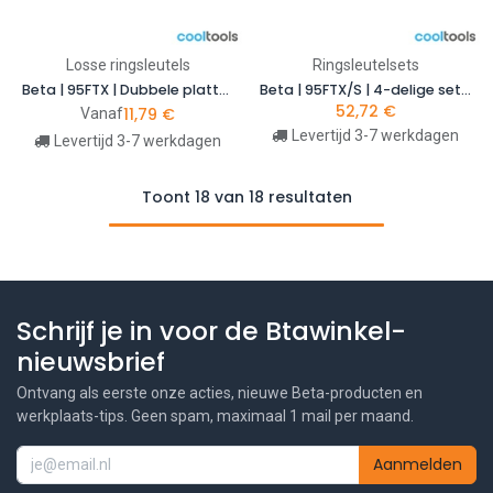
Losse ringsleutels
Ringsleutelsets
Beta | 95FTX | Dubbele platte ringsleutels voor uitwendige Torx-bouten
Beta | 95FTX/S | 4-delige set platte E-Torx-ringsleutels | 000950325
52,72
€
11,79
€
Vanaf
Levertijd 3-7 werkdagen
Levertijd 3-7 werkdagen
Toont 18 van 18 resultaten
Schrijf je in voor de Btawinkel-
nieuwsbrief
Ontvang als eerste onze acties, nieuwe Beta-producten en
werkplaats-tips. Geen spam, maximaal 1 mail per maand.
Aanmelden