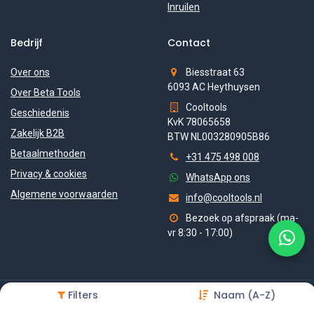
Inruilen
Bedrijf
Contact
Over ons
Biesstraat 63
6093 AC Heythuysen
Over Beta Tools
Cooltools
Geschiedenis
KvK 78065658
Zakelijk B2B
BTW NL003280905B86
Betaalmethoden
+31 475 498 008
Privacy & cookies
WhatsApp ons
Algemene voorwaarden
info@cooltools.nl
Bezoek op afspraak (ma-
vr 8:30 - 17:00)
Filters
Naam (A-Z)
Copyright © 2026 Btawinkel — onderdeel van Cooltools