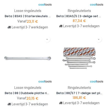
Losse ringsleutels
Ringsleutelsets
Beta | 83AS | Startersleutels voor startmotoren, inch-maten
Beta | 83AS/S | 3-delige set startersleutels in inch-maten | 000830181
87,34
€
23,11
€
Vanaf
Levertijd 3-7 werkdagen
Levertijd 3-7 werkdagen
Losse ringsleutels
Ringsleutelsets
Beta | 88 | Dubbele platte ringsleutels, extra lange uitvoering
Beta | 88/S7 | 7-delige set platte ringsleutels, extra lange uitvoering | 000880107
186,81
€
20,15
€
Vanaf
Levertijd 3-7 werkdagen
Levertijd 3-7 werkdagen