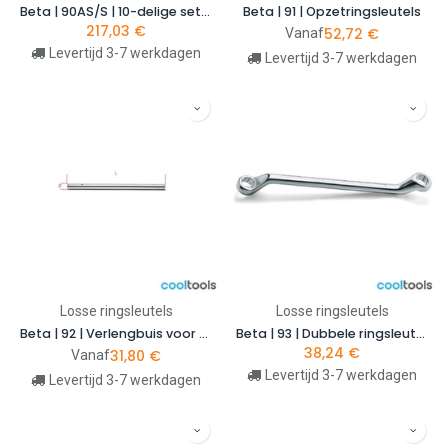
Beta | 90AS/S | 10-delige set diepgebogen ringsleutels in inch-maten | 000900300
Beta | 91 | Opzetringsleutels
217,03
€
52,72
€
Vanaf
Levertijd 3-7 werkdagen
Levertijd 3-7 werkdagen
Losse ringsleutels
Losse ringsleutels
Beta | 92 | Verlengbuis voor opzetringsleutels model 91
Beta | 93 | Dubbele ringsleutel voor verzonken moeren | 000930021
38,24
€
31,80
€
Vanaf
Levertijd 3-7 werkdagen
Levertijd 3-7 werkdagen