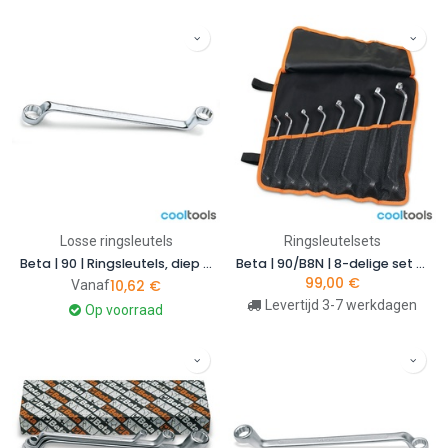
Losse ringsleutels
Ringsleutelsets
Beta | 90 | Ringsleutels, diep gebogen
Beta | 90/B8N | 8-delige set diepgebogen ringsleutels in polyester foudraal | 000900156
99,00
€
10,62
€
Vanaf
Levertijd 3-7 werkdagen
Op voorraad