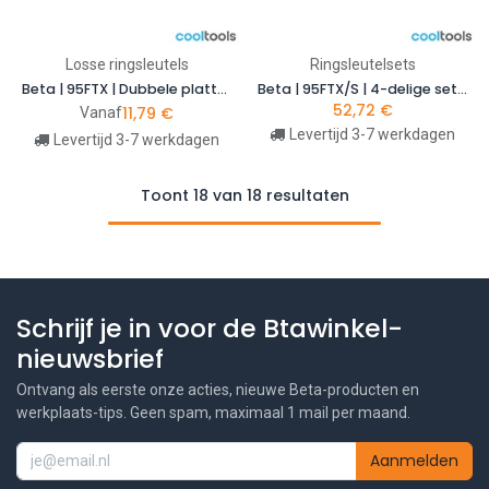
Losse ringsleutels
Ringsleutelsets
Beta | 95FTX | Dubbele platte ringsleutels voor uitwendige Torx-bouten
Beta | 95FTX/S | 4-delige set platte E-Torx-ringsleutels | 000950325
52,72
€
11,79
€
Vanaf
Levertijd 3-7 werkdagen
Levertijd 3-7 werkdagen
Toont 18 van 18 resultaten
Schrijf je in voor de Btawinkel-
nieuwsbrief
Ontvang als eerste onze acties, nieuwe Beta-producten en
werkplaats-tips. Geen spam, maximaal 1 mail per maand.
Aanmelden