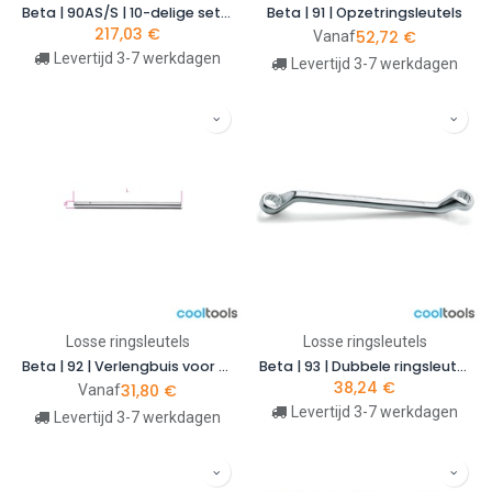
Beta | 90AS/S | 10-delige set diepgebogen ringsleutels in inch-maten | 000900300
Beta | 91 | Opzetringsleutels
217,03
€
52,72
€
Vanaf
Levertijd 3-7 werkdagen
Levertijd 3-7 werkdagen
Losse ringsleutels
Losse ringsleutels
Beta | 92 | Verlengbuis voor opzetringsleutels model 91
Beta | 93 | Dubbele ringsleutel voor verzonken moeren | 000930021
38,24
€
31,80
€
Vanaf
Levertijd 3-7 werkdagen
Levertijd 3-7 werkdagen