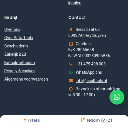
Inruilen
Bedrijf
Contact
Over ons
Biesstraat 63
6093 AC Heythuysen
Over Beta Tools
Cooltools
Geschiedenis
KvK 78065658
Zakelijk B2B
BTW NL003280905B86
Betaalmethoden
+31 475 498 008
Privacy & cookies
WhatsApp ons
Algemene voorwaarden
info@cooltools.nl
Bezoek op afspraak (ma-
vr 8:30 - 17:00)
Filters
Naam (A-Z)
Copyright © 2026 Btawinkel — onderdeel van Cooltools