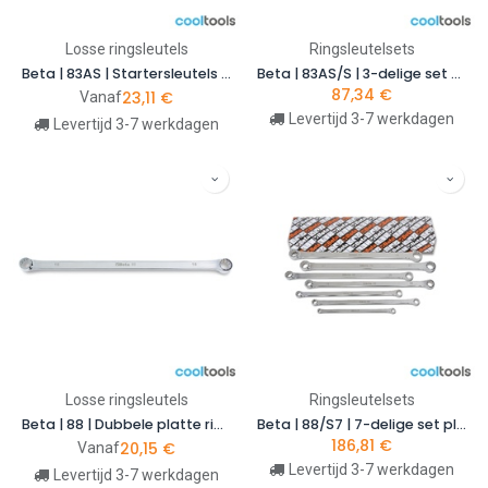
Losse ringsleutels
Ringsleutelsets
Beta | 83AS | Startersleutels voor startmotoren, inch-maten
Beta | 83AS/S | 3-delige set startersleutels in inch-maten | 000830181
87,34
€
23,11
€
Vanaf
Levertijd 3-7 werkdagen
Levertijd 3-7 werkdagen
Losse ringsleutels
Ringsleutelsets
Beta | 88 | Dubbele platte ringsleutels, extra lange uitvoering
Beta | 88/S7 | 7-delige set platte ringsleutels, extra lange uitvoering | 000880107
186,81
€
20,15
€
Vanaf
Levertijd 3-7 werkdagen
Levertijd 3-7 werkdagen