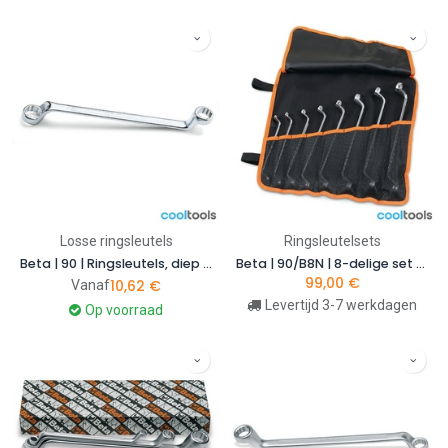
Losse ringsleutels
Ringsleutelsets
Beta | 90 | Ringsleutels, diep gebogen
Beta | 90/B8N | 8-delige set diepgebogen ringsleutels in polyester foudraal | 000900156
99,00
€
10,62
€
Vanaf
Levertijd 3-7 werkdagen
Op voorraad