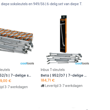
 diepe soksleutels en 949/S6 | 6-delig set van diepe T.
leutels
Inbus T-sleutels
n winkelwagen
In winkelwagen
Beta | 952/S | 7-delige set T-sleutels met cardangewricht en zeskantdop
Beta | 952/D7 | 7-delige set T-greepsleutels met draaibare binnenzeskant | 009520079
184,71
€
9,00
€
Levertijd 3-7 werkdagen
tijd 3-7 werkdagen