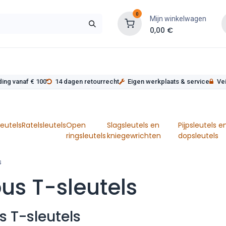
0
Mijn winkelwagen
0,00
€
s
Werkplaatsinrichting
Service
Onderde
ding vanaf € 100
14 dagen retourrecht
Eigen werkplaats & service
Vei
leutels
Ratelsleutels
Open
Slagsleutels en
Pijpsleutels e
ringsleutels
kniegewrichten
dopsleutels
s
us T-sleutels
s T-sleutels