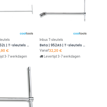
leutels
Inbus T-sleutels
n winkelwagen
In winkelwagen
Beta | 952L | T-sleutels met cardangewricht en zeskantdop, lange uitvoering
Beta | 952AS | T-sleutels met cardangewricht en zeskantdop, inch-maten
,90
€
32,20
€
Vanaf
tijd 3-7 werkdagen
Levertijd 3-7 werkdagen