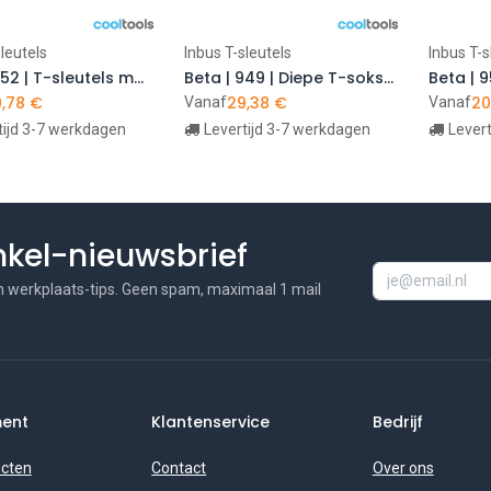
leutels
Inbus T-sleutels
Inbus T-s
In winkelwagen
In winkelwagen
I
Beta | 952 | T-sleutels met cardangewricht en zeskantdop
Beta | 949 | Diepe T-soksleutels met T-greep
Beta | 
,78
€
29,38
€
20
Vanaf
Vanaf
tijd 3-7 werkdagen
Levertijd 3-7 werkdagen
Lever
inkel-nieuwsbrief
n werkplaats-tips. Geen spam, maximaal 1 mail
ment
Klantenservice
Bedrijf
ucten
Contact
Over ons