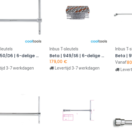
leutels
Inbus T-sleutels
Inbus T-s
In winkelwagen
In winkelwagen
I
Beta | 950/D6 | 6-delige set inbussleutels met T-greep | 009500096
Beta | 949/S6 | 6-delige set diepe T-soksleutels | 009490076
€
179,00
€
80
Vanaf
tijd 3-7 werkdagen
Levertijd 3-7 werkdagen
Lever