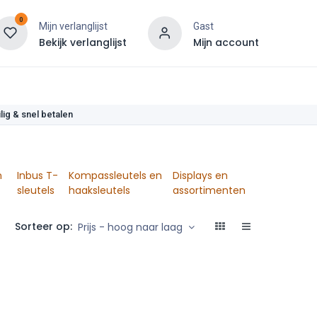
0
Mijn verlanglijst
Gast
Bekijk verlanglijst
Mijn account
len
lig & snel betalen
n
Inbus T-
Kompassleutels en
Displays en
sleutels
haaksleutels
assortimenten
Sorteer op:
Prijs - hoog naar laag