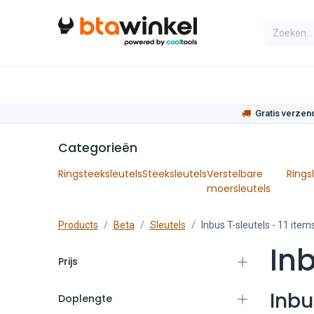
Overslaan naar inhoud
Categorieën
Assortiment
Actie
Gratis verzen
Categorieën
Ringsteeksleutels
Steeksleutels
Verstelbare
Rings
moersleutels
Products
Beta
Sleutels
Inbus T-sleutels
- 11 item
Inb
Prijs
Inbu
Doplengte