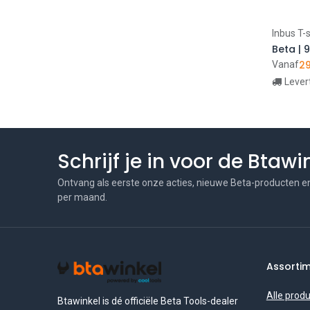
Inbus T-s
29
Vanaf
Lever
Schrijf je in voor de Btaw
Ontvang als eerste onze acties, nieuwe Beta-producten e
per maand.
Assorti
Alle prod
Btawinkel is dé officiële Beta Tools-dealer