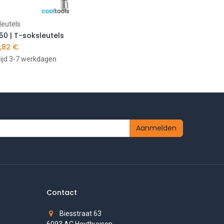
leutels
n winkelwagen
950 | T-soksleutels
,82
€
tijd 3-7 werkdagen
Aanmelden
Contact
Biesstraat 63