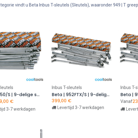
tegorie vindt u Beta Inbus T-sleutels (Sleutels), waaronder 949 | T greep
leutels
Inbus T-sleutels
Inbus T-s
In winkelwagen
In winkelwagen
I
Beta | 950/S | 9-delige set T-soksleutels met schuifstang
Beta | 952FTX/S | 9-delige set T-greepsleutels met cardangewricht en FTX-dop | 009520141
399,00
€
9,00
€
23
Vanaf
Levertijd 3-7 werkdagen
tijd 3-7 werkdagen
Lever