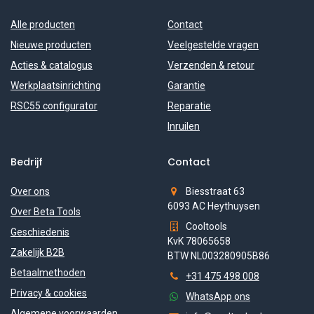
Alle producten
Contact
Nieuwe producten
Veelgestelde vragen
Acties & catalogus
Verzenden & retour
Werkplaatsinrichting
Garantie
RSC55 configurator
Reparatie
Inruilen
Bedrijf
Contact
Over ons
Biesstraat 63
6093 AC Heythuysen
Over Beta Tools
Cooltools
Geschiedenis
KvK 78065658
Zakelijk B2B
BTW NL003280905B86
Betaalmethoden
+31 475 498 008
Privacy & cookies
WhatsApp ons
Algemene voorwaarden