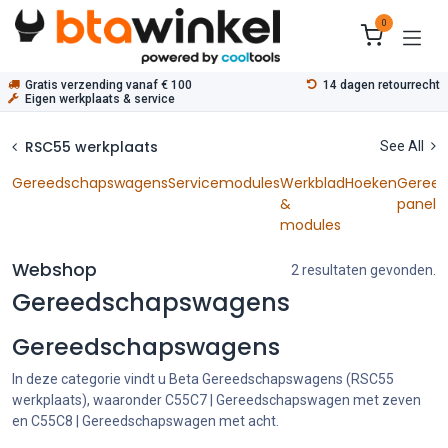
Overslaan naar inhoud
0
Gratis verzending vanaf € 100
14 dagen retourrecht
Eigen werkplaats & service
RSC55 werkplaats
See All
Gereedschapswagens
Servicemodules
Werkblad
Hoeken
Geree
&
panele
modules
Webshop
2 resultaten gevonden.
Gereedschapswagens
Gereedschapswagens
In deze categorie vindt u Beta Gereedschapswagens (RSC55
werkplaats), waaronder C55C7 | Gereedschapswagen met zeven
en C55C8 | Gereedschapswagen met acht.