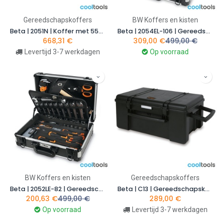
Gereedschapskoffers
BW Koffers en kisten
Beta | 2051N | Koffer met 55-delig assortiment voor nautisch onderhoud | 020510235
Beta | 2054EL-106 | Gereedschapskoffer 106-delig voor elektrotechnisch onderhoud, met EVA-schalen | 020546380
668,31
€
309,00
€
499,00
€
Levertijd 3-7 werkdagen
Op voorraad
BW Koffers en kisten
Gereedschapskoffers
Beta | 2052LE-82 | Gereedschapskoffer 82-delig voor algemeen onderhoud | 020526001
Beta | C13 | Gereedschapskoffer met wielen, slijtvast polypropyleen | 021130000
200,63
€
499,00
€
289,00
€
Op voorraad
Levertijd 3-7 werkdagen