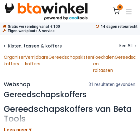
Overslaan naar inhoud
0
Gratis verzending vanaf € 100
14 dagen retourrecht
Eigen werkplaats & service
Kisten, tassen & koffers
See All
Organizer
Verrijdbare
Gereedschapskisten
Foedralen
Gereedscha
koffers
koffers
en
roltassen
Webshop
31 resultaten gevonden.
Gereedschapskoffers
Gereedschapskoffers van Beta
Tools
Een gereedschapskoffer neem je mee naar de klant of de
Lees meer ▾
werkvloer. Deze categorie telt 31 producten, van een lege koffer