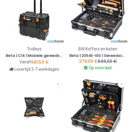
Trolleys
BW Koffers en kisten
Beta | C14 | Mobiele gereedschapskoffer van polypropyleen met 4 laden
Beta | 2054E-100 | Gereedschapskoffer 100-delig voor algemeen onderhoud | 020546011
279,00
€
649,00
€
681,54
€
Vanaf
Op voorraad
Levertijd 3-7 werkdagen