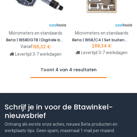
Micrometers en standaards
Micrometers en standaards
Beta | 1658DGTB | Digitale buitenmicrometer IP65, uitlezing tot 0,001 mm
Beta | 1658/C4 | Set buitenmicrometers, 4-delig | 016580001
288,34
€
195,32
€
Vanaf
Levertijd 3-7 werkdagen
Levertijd 3-7 werkdagen
Toont 4 van 4 resultaten
Schrijf je in voor de Btawinkel-
nieuwsbrief
Ontvang als eerste onze acties, nieuwe Beta-producten en
werkplaats-tips. Geen spam, maximaal 1 mail per maand.