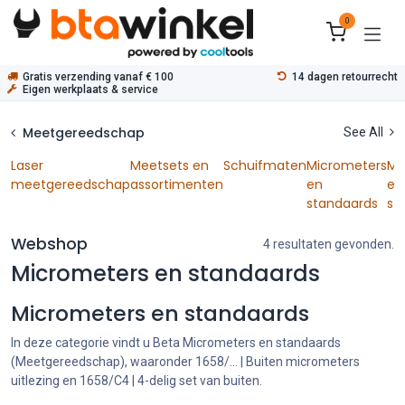
Overslaan naar inhoud
0
Gratis verzending vanaf € 100
14 dagen retourrecht
Eigen werkplaats & service
Meetgereedschap
See All
Laser
Meetsets en
Schuifmaten
Micrometers
Me
meetgereedschap
assortimenten
en
en
standaards
st
Webshop
4 resultaten gevonden.
Micrometers en standaards
Micrometers en standaards
In deze categorie vindt u Beta Micrometers en standaards
(Meetgereedschap), waaronder 1658/... | Buiten micrometers
uitlezing en 1658/C4 | 4-delig set van buiten.