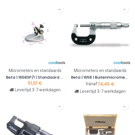
Micrometers en standaards
Micrometers en standaards
Beta | 1658SP/1 | Standaard voor micrometers | 016580910
Beta | 1658 | Buitenmicrometer, uitlezing tot 0,01 mm
51,51
€
74,46
€
Vanaf
Levertijd 3-7 werkdagen
Levertijd 3-7 werkdagen