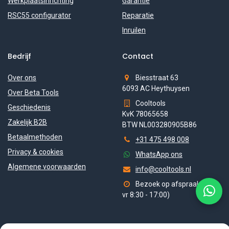
Werkplaatsinrichting
Garantie
RSC55 configurator
Reparatie
Inruilen
Bedrijf
Contact
Over ons
Biesstraat 63
6093 AC Heythuysen
Over Beta Tools
Cooltools
Geschiedenis
KvK 78065658
Zakelijk B2B
BTW NL003280905B86
Betaalmethoden
+31 475 498 008
Privacy & cookies
WhatsApp ons
Algemene voorwaarden
info@cooltools.nl
Bezoek op afspraak (ma-
vr 8:30 - 17:00)