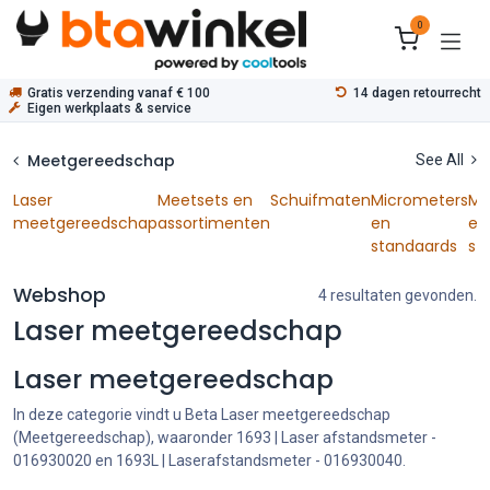
Overslaan naar inhoud
0
Gratis verzending vanaf € 100
14 dagen retourrecht
Eigen werkplaats & service
Meetgereedschap
See All
Laser
Meetsets en
Schuifmaten
Micrometers
Me
meetgereedschap
assortimenten
en
en
standaards
st
Webshop
4 resultaten gevonden.
Laser meetgereedschap
Laser meetgereedschap
In deze categorie vindt u Beta Laser meetgereedschap
(Meetgereedschap), waaronder 1693 | Laser afstandsmeter -
016930020 en 1693L | Laserafstandsmeter - 016930040.