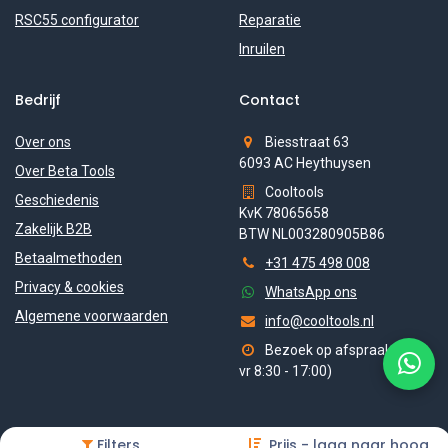
RSC55 configurator
Reparatie
Inruilen
Bedrijf
Contact
Over ons
Biesstraat 63
6093 AC Heythuysen
Over Beta Tools
Cooltools
Geschiedenis
KvK 78065658
Zakelijk B2B
BTW NL003280905B86
Betaalmethoden
+31 475 498 008
Privacy & cookies
WhatsApp ons
Algemene voorwaarden
info@cooltools.nl
Bezoek op afspraak (ma-
vr 8:30 - 17:00)
Filters
Prijs - laag naar hoog