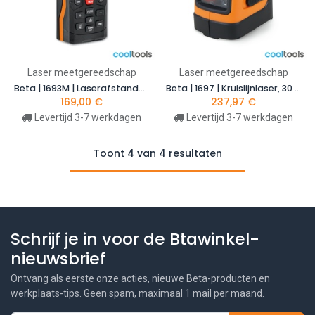
Laser meetgereedschap
Laser meetgereedschap
Beta | 1693M | Laserafstandsmeter multifunctioneel, 80 m | 016930080
Beta | 1697 | Kruislijnlaser, 30 m, groene straal, magnetische voet en muurbeugel | 016970030
169,00
€
237,97
€
Levertijd 3-7 werkdagen
Levertijd 3-7 werkdagen
Toont 4 van 4 resultaten
Schrijf je in voor de Btawinkel-
nieuwsbrief
Ontvang als eerste onze acties, nieuwe Beta-producten en
werkplaats-tips. Geen spam, maximaal 1 mail per maand.