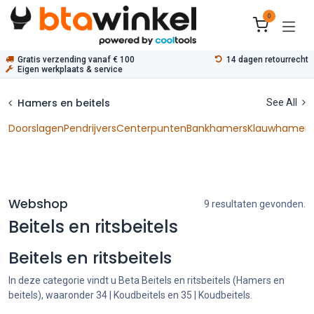
Overslaan naar inhoud
0
Gratis verzending vanaf € 100
14 dagen retourrecht
Eigen werkplaats & service
Hamers en beitels
See All
Doorslagen
Pendrijvers
Centerpunten
Bankhamers
Klauwhamers
Webshop
9 resultaten gevonden.
Beitels en ritsbeitels
Beitels en ritsbeitels
In deze categorie vindt u Beta Beitels en ritsbeitels (Hamers en
beitels), waaronder 34 | Koudbeitels en 35 | Koudbeitels.