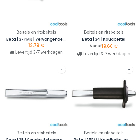
Beitels en ritsbeitels
Beitels en ritsbeitels
Beta | 37PMR | Vervangende handbeschermer voor kruisbeitel 37PM | 000370022
Beta | 34 | Koudbeitel
12,79
€
19,60
€
Vanaf
Levertijd 3-7 werkdagen
Levertijd 3-7 werkdagen
Beitels en ritsbeitels
Beitels en ritsbeitels
Beta | 35 | Koudbeitel geprofileerd model
Beta | 35PM | Koudbeitel geprofileerd model met handbescherming