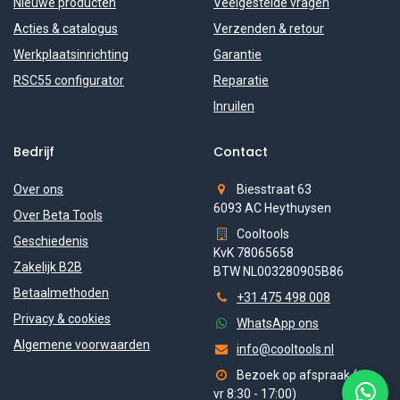
Nieuwe producten
Veelgestelde vragen
Acties & catalogus
Verzenden & retour
Werkplaatsinrichting
Garantie
RSC55 configurator
Reparatie
Inruilen
Bedrijf
Contact
Over ons
Biesstraat 63
6093 AC Heythuysen
Over Beta Tools
Cooltools
Geschiedenis
KvK 78065658
Zakelijk B2B
BTW NL003280905B86
Betaalmethoden
+31 475 498 008
Privacy & cookies
WhatsApp ons
Algemene voorwaarden
info@cooltools.nl
Bezoek op afspraak (ma-
vr 8:30 - 17:00)